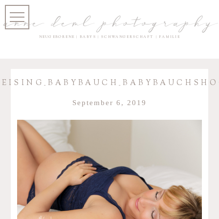
anne deml photography
NEUGEBORENE | BABYS | SCHWANGERSCHAFT | FAMILIE
EISING_BABYBAUCH_BABYBAUCHSHO
September 6, 2019