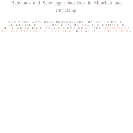
Babyfotos und Schwangerschaftsfotos in München und
Umgebung.
© 2012-2026 ANNE DEML PHOTOGRAPHY | BABYFOTOGRAFIE |
NEUGEBORENENFOTOGRAFIE UND BABYBAUCHSHOOTINGS IN
MÜNCHEN, FREISING, AUGSBURG UND INGOLSTADT |
IMPRESSUM
|
DATENSCHUTZ
|
PROPHOTO WEBSITE
|
DESIGN BY
RED MET YELLOW