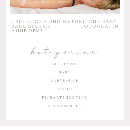
«
SINN­LICHE UND NATÜR­LICHE BABY­
BAUCH­FOTOS – FOTO­GRAFIN
ANNE DEML
kategorien
ALLGEMEIN
BABY
BABYBAUCH
FAMILIE
FINEARTSHOOTING
NEUGEBORENE