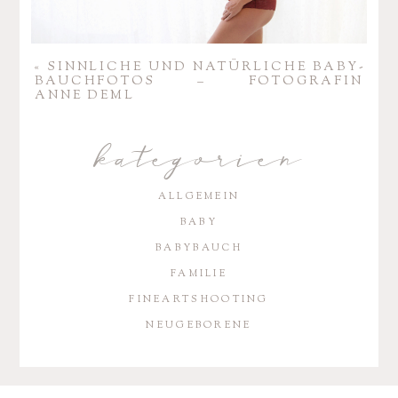
«
SINN­LICHE UND NATÜR­LICHE BABY­
BAUCH­FOTOS – FOTO­GRAFIN
ANNE DEML
kategorien
ALLGEMEIN
BABY
BABYBAUCH
FAMILIE
FINEARTSHOOTING
NEUGEBORENE