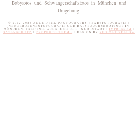
Babyfotos und Schwangerschaftsfotos in München und
Umgebung.
© 2012-2026 ANNE DEML PHOTOGRAPHY | BABYFOTOGRAFIE |
NEUGEBORENENFOTOGRAFIE UND BABYBAUCHSHOOTINGS IN
MÜNCHEN, FREISING, AUGSBURG UND INGOLSTADT |
IMPRESSUM
|
DATENSCHUTZ
|
PROPHOTO THEME
|
DESIGN BY
RED MET YELLOW