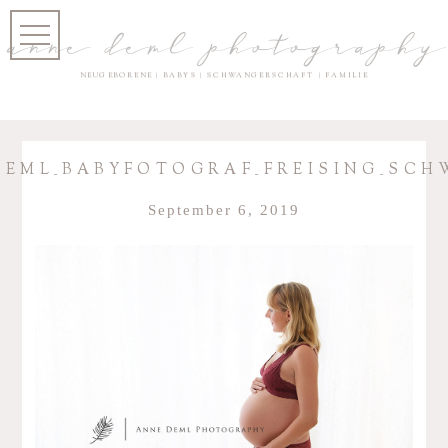
anne deml photography
NEUGEBORENE | BABYS | SCHWANGERSCHAFT | FAMILIE
DEML_BABYFOTOGRAF_FREISING_SCH
September 6, 2019