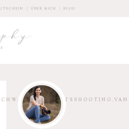
UTSCHEIN
ÜBER MICH
BLOG
aphy
IE
_SCHWANGERSCHAFTSSHOOTING_VAN