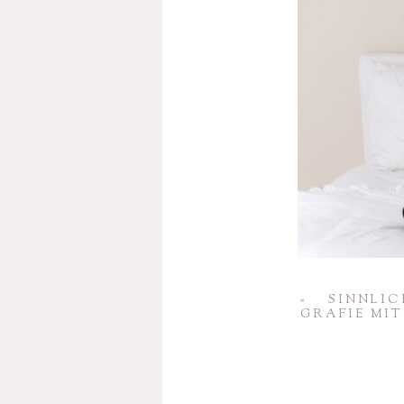
«
SINN­LI
GRAFIE MI