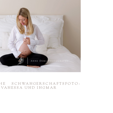
CHE SCHWAN­GER­SCHAFTS­FO­TO­
T VANESSA UND INGMAR