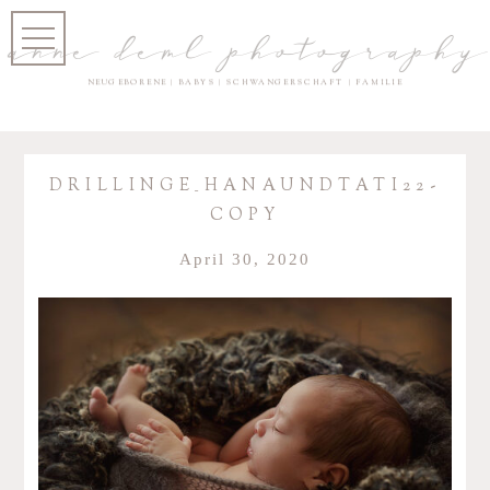
anne deml photography
NEUGEBORENE | BABYS | SCHWANGERSCHAFT | FAMILIE
DRIL­LIN­GE_HA­NAUN­D­TA­TI22-
COPY
April 30, 2020