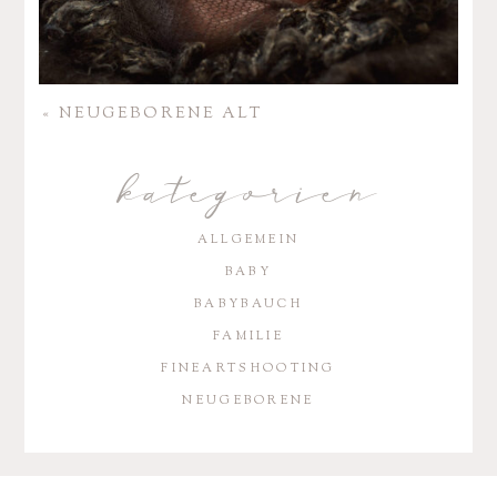
«
NEUGE­BO­RENE ALT
kategorien
ALLGEMEIN
BABY
BABYBAUCH
FAMILIE
FINEARTSHOOTING
NEUGEBORENE