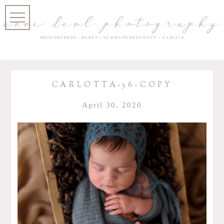
anne deml photography
NEUGEBORENE | BABYS | SCHWANGERSCHAFT | FAMILIE
CARLOTTA-56-COPY
April 30, 2020