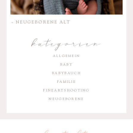
«
NEUGE­BO­RENE ALT
kategorien
ALLGEMEIN
BABY
BABYBAUCH
FAMILIE
FINEARTSHOOTING
NEUGEBORENE