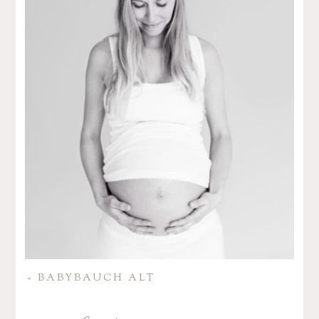
«
BABY­BAUCH ALT