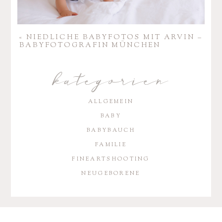
«
NIED­LICHE BABY­FOTOS MIT ARVIN –
BABY­FO­TO­GRAFIN MÜNCHEN
kategorien
ALLGEMEIN
BABY
BABYBAUCH
FAMILIE
FINEARTSHOOTING
NEUGEBORENE