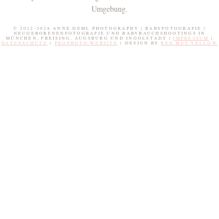
Umgebung.
© 2012-2026 ANNE DEML PHOTOGRAPHY | BABYFOTOGRAFIE |
NEUGEBORENENFOTOGRAFIE UND BABYBAUCHSHOOTINGS IN
MÜNCHEN, FREISING, AUGSBURG UND INGOLSTADT |
IMPRESSUM
|
DATENSCHUTZ
|
PROPHOTO WEBSITE
|
DESIGN BY
RED MET YELLOW