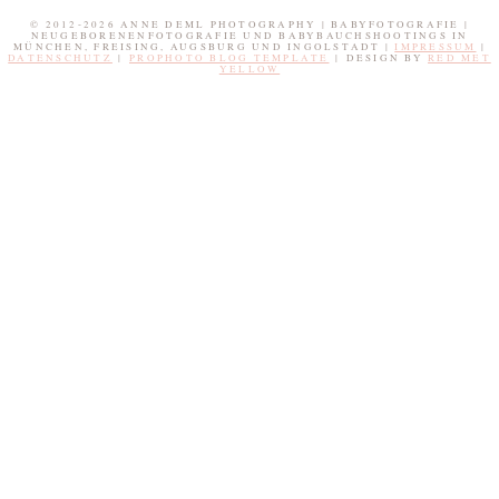
© 2012-2026 ANNE DEML PHOTOGRAPHY | BABYFOTOGRAFIE |
NEUGEBORENENFOTOGRAFIE UND BABYBAUCHSHOOTINGS IN
MÜNCHEN, FREISING, AUGSBURG UND INGOLSTADT |
IMPRESSUM
|
DATENSCHUTZ
|
PROPHOTO BLOG TEMPLATE
|
DESIGN BY
RED MET
YELLOW