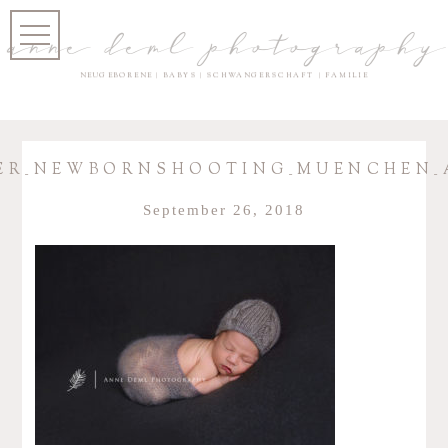
anne deml photography
NEUGEBORENE | BABYS | SCHWANGERSCHAFT | FAMILIE
DER_NEWBORNSHOOTING_MUENCHEN_
September 26, 2018