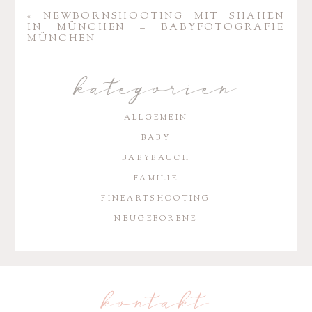
«
NEWBORN­SHOO­TING MIT SHAHEN
IN MÜNCHEN – BABY­FO­TO­GRAFIE
MÜNCHEN
kategorien
ALLGEMEIN
BABY
BABYBAUCH
FAMILIE
FINEARTSHOOTING
NEUGEBORENE
kontakt