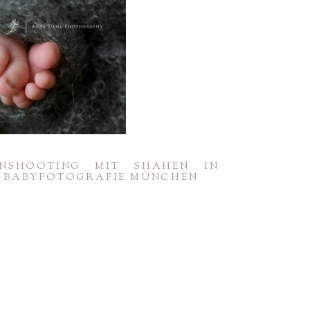
N­SHOO­TING MIT SHAHEN IN
BABY­FO­TO­GRAFIE MÜNCHEN