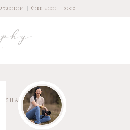
UTSCHEIN
ÜBER MICH
BLOG
aphy
IE
L_SHAHEN_08