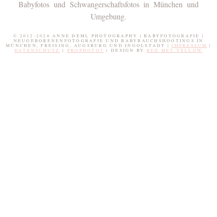
Babyfotos und Schwangerschaftsfotos in München und
Umgebung.
© 2012-2026 ANNE DEML PHOTOGRAPHY | BABYFOTOGRAFIE |
NEUGEBORENENFOTOGRAFIE UND BABYBAUCHSHOOTINGS IN
MÜNCHEN, FREISING, AUGSBURG UND INGOLSTADT |
IMPRESSUM
|
DATENSCHUTZ
|
PROPHOTO7
|
DESIGN BY
RED MET YELLOW