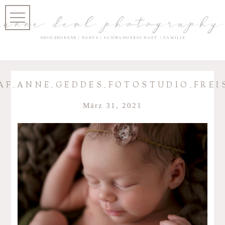
anne deml photography
NEUGEBORENE | BABYS | SCHWANGERSCHAFT | FAMILIE
AF_ANNE_GEDDES_FOTOSTUDIO_FREIS
März 31, 2021