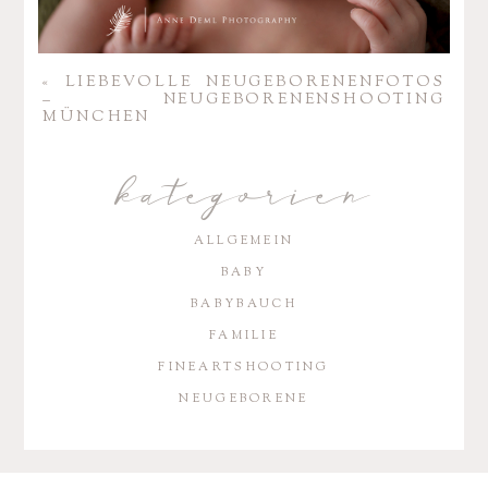
«
LIEBE­VOLLE NEUGE­BO­RE­NEN­FOTOS
– NEUGE­BO­RE­NEN­SHOO­TING
MÜNCHEN
kategorien
ALLGEMEIN
BABY
BABYBAUCH
FAMILIE
FINEARTSHOOTING
NEUGEBORENE