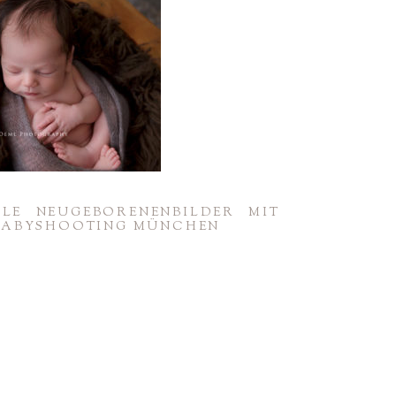
LLE NEUGE­BO­RE­NEN­BILDER MIT
BABY­SHOO­TING MÜNCHEN