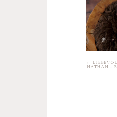
«
LIEBE­VO
NATHAN – 