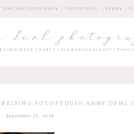
FINE ART FOTOGRAFIE
FOTOSTUDIO
PREISE
G
e deml photogr
EUGEBORENE | BABYS | SCHWANGERSCHAFT | FAMIL
FREISING_FOTOSTUDIO_ANNE_DEML_
September 26, 2018