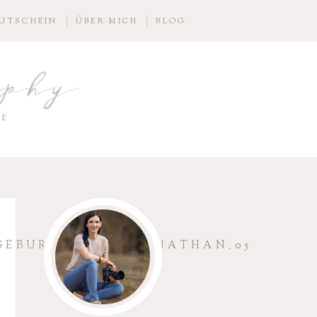
UTSCHEIN
ÜBER MICH
BLOG
aphy
IE
GEBURT_HEBAMME_NATHAN_05