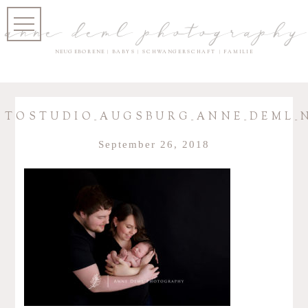
anne deml photography
NEUGEBORENE | BABYS | SCHWANGERSCHAFT | FAMILIE
OTOSTUDIO_AUGSBURG_ANNE_DEML_
September 26, 2018