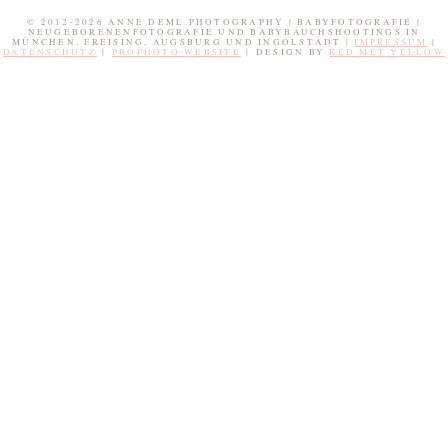
© 2012-2026 ANNE DEML PHOTOGRAPHY | BABYFOTOGRAFIE |
NEUGEBORENENFOTOGRAFIE UND BABYBAUCHSHOOTINGS IN
MÜNCHEN, FREISING, AUGSBURG UND INGOLSTADT |
IMPRESSUM
|
DATENSCHUTZ
|
PROPHOTO WEBSITE
|
DESIGN BY
RED MET YELLOW