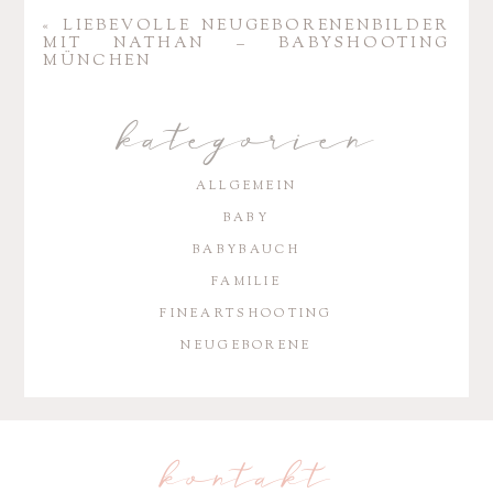
«
LIEBE­VOLLE NEUGE­BO­RE­NEN­BILDER
MIT NATHAN – BABY­SHOO­TING
MÜNCHEN
kategorien
ALLGEMEIN
BABY
BABYBAUCH
FAMILIE
FINEARTSHOOTING
NEUGEBORENE
kontakt