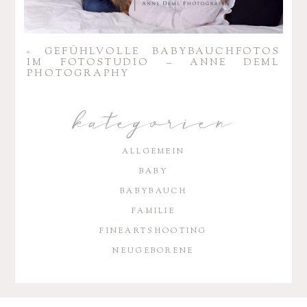
«
GEFÜHL­VOLLE BABY­BAUCH­FOTOS
IM FOTO­STUDIO – ANNE DEML
PHOTOGRAPHY
kategorien
ALLGEMEIN
BABY
BABYBAUCH
FAMILIE
FINEARTSHOOTING
NEUGEBORENE