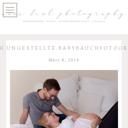
anne deml photography
NEUGEBORENE | BABYS | SCHWANGERSCHAFT | FAMILIE
_UNGESTELLTE_BABYBAUCHFOTOGRA
März 8, 2019