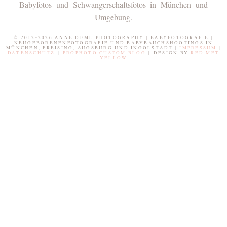
Babyfotos und Schwangerschaftsfotos in München und
Umgebung.
© 2012-2026 ANNE DEML PHOTOGRAPHY | BABYFOTOGRAFIE |
NEUGEBORENENFOTOGRAFIE UND BABYBAUCHSHOOTINGS IN
MÜNCHEN, FREISING, AUGSBURG UND INGOLSTADT |
IMPRESSUM
|
DATENSCHUTZ
|
PROPHOTO CUSTOM BLOG
|
DESIGN BY
RED MET
YELLOW