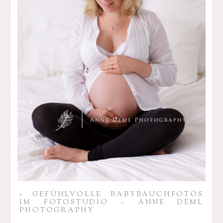
«
GEFÜHL­VOLLE BABY­BAUCH­FOTOS
IM FOTO­STUDIO – ANNE DEML
PHOTOGRAPHY