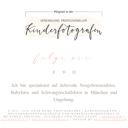
folge mir
Ich bin spezialisiert auf liebevolle Neugeborenenfotos,
Babyfotos und Schwangerschaftsfotos in München und
Umgebung.
© 2012-2026 ANNE DEML PHOTOGRAPHY | BABYFOTOGRAFIE |
NEUGEBORENENFOTOGRAFIE UND BABYBAUCHSHOOTINGS IN
MÜNCHEN, FREISING, AUGSBURG UND INGOLSTADT |
IMPRESSUM
|
DATENSCHUTZ
|
PROPHOTO WEBSITE
|
DESIGN BY
RED MET YELLOW