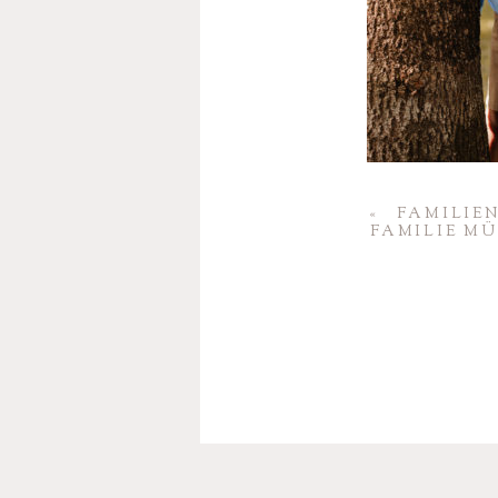
«
FAMI­LI­
FAMILIE M