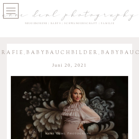
anne deml photography
NEUGEBORENE | BABYS | SCHWANGERSCHAFT | FAMILIE
FIE_BABYBAUCHBILDER_BABYBAUC
Juni 20, 2021