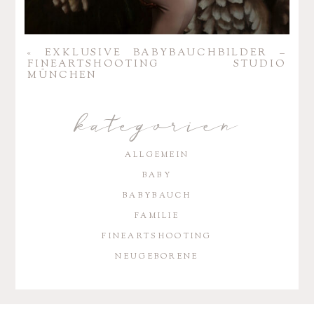
«
EXKLU­SIVE BABY­BAUCH­BILDER –
FINE­ART­SHOO­TING STUDIO
MÜNCHEN
kategorien
ALLGEMEIN
BABY
BABYBAUCH
FAMILIE
FINEARTSHOOTING
NEUGEBORENE