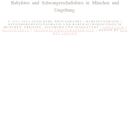
Babyfotos und Schwangerschaftsfotos in München und
Umgebung.
© 2012-2026 ANNE DEML PHOTOGRAPHY | BABYFOTOGRAFIE |
NEUGEBORENENFOTOGRAFIE UND BABYBAUCHSHOOTINGS IN
MÜNCHEN, FREISING, AUGSBURG UND INGOLSTADT |
IMPRESSUM
|
DATENSCHUTZ
|
PROPHOTO PHOTOGRAPHER SITE
|
DESIGN BY
RED
MET YELLOW