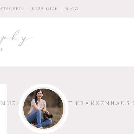
UTSCHEIN
ÜBER MICH
BLOG
aphy
IE
MUENCHEN_GEBURT_KRANKENHAUS_