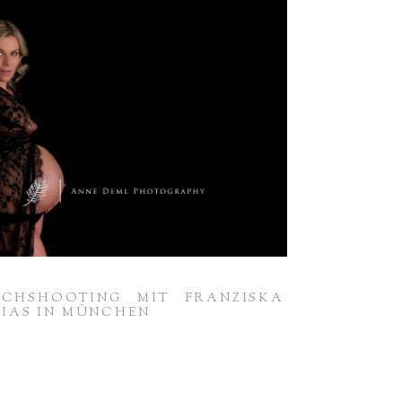
UCH­SHOO­TING MIT FRAN­ZISKA
IAS IN MÜNCHEN