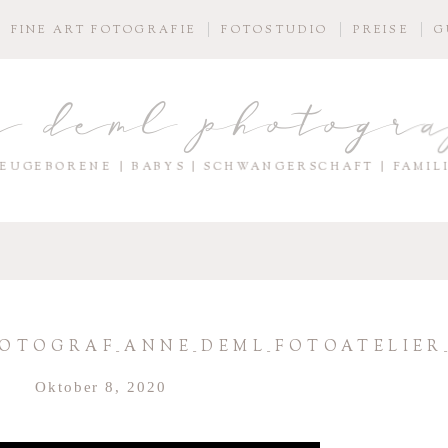
FINE ART FOTOGRAFIE
FOTOSTUDIO
PREISE
G
e deml photogr
EUGEBORENE | BABYS | SCHWANGERSCHAFT | FAMIL
TOGRAF_ANNE_DEML_FOTOATELIER_
Oktober 8, 2020