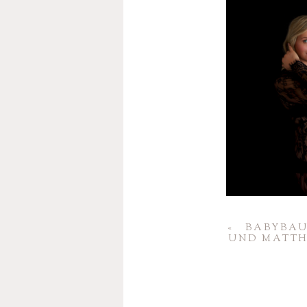
«
BABY­BA
UND MATTH