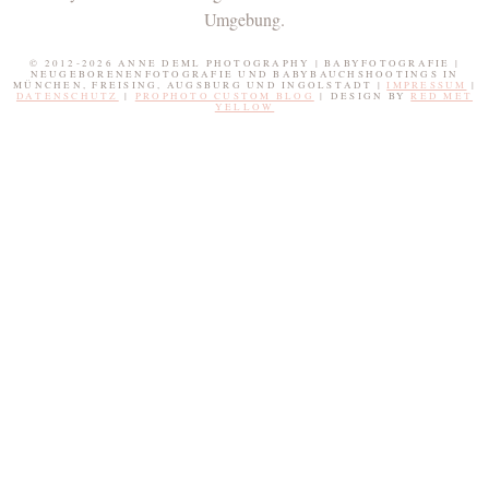
Umgebung.
© 2012-2026 ANNE DEML PHOTOGRAPHY | BABYFOTOGRAFIE |
NEUGEBORENENFOTOGRAFIE UND BABYBAUCHSHOOTINGS IN
MÜNCHEN, FREISING, AUGSBURG UND INGOLSTADT |
IMPRESSUM
|
DATENSCHUTZ
|
PROPHOTO CUSTOM BLOG
|
DESIGN BY
RED MET
YELLOW