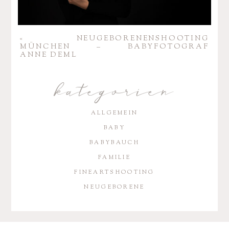
«
NEUGE­BO­RE­NEN­SHOO­TING
MÜNCHEN – BABY­FO­TO­GRAF
ANNE DEML
kategorien
ALLGEMEIN
BABY
BABYBAUCH
FAMILIE
FINEARTSHOOTING
NEUGEBORENE