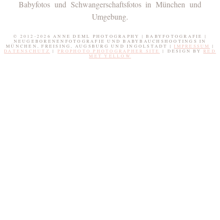
Babyfotos und Schwangerschaftsfotos in München und
Umgebung.
© 2012-2026 ANNE DEML PHOTOGRAPHY | BABYFOTOGRAFIE |
NEUGEBORENENFOTOGRAFIE UND BABYBAUCHSHOOTINGS IN
MÜNCHEN, FREISING, AUGSBURG UND INGOLSTADT |
IMPRESSUM
|
DATENSCHUTZ
|
PROPHOTO PHOTOGRAPHER SITE
|
DESIGN BY
RED
MET YELLOW