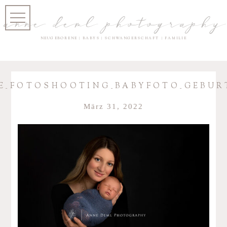
anne deml photography
NEUGEBORENE | BABYS | SCHWANGERSCHAFT | FAMILIE
E_FOTOSHOOTING_BABYFOTO_GEBUR
März 31, 2022