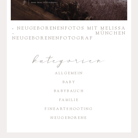
«
NEUGE­BO­RE­NEN­FOTOS MIT MELISSA
– MÜNCHEN
NEUGEBORENENFOTOGRAF
kategorien
ALLGEMEIN
BABY
BABYBAUCH
FAMILIE
FINEARTSHOOTING
NEUGEBORENE