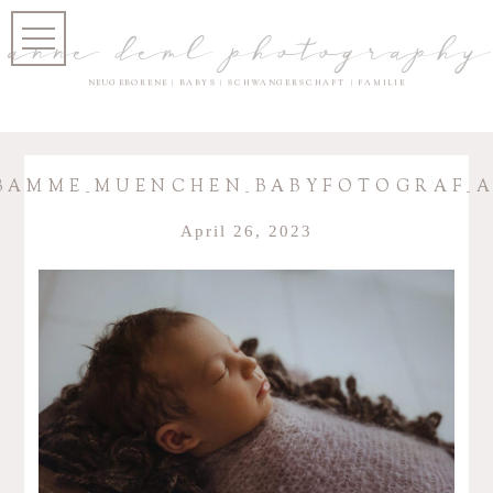
anne deml photography
NEUGEBORENE | BABYS | SCHWANGERSCHAFT | FAMILIE
AMME_MUENCHEN_BABYFOTOGRAF_AN
April 26, 2023